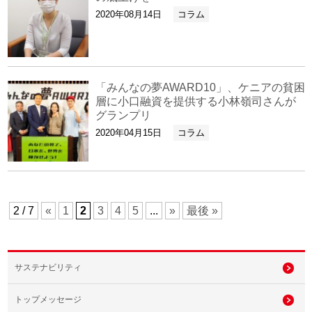
2020年08月14日
コラム
「みんなの夢AWARD10」、ケニアの貧困
層に小口融資を提供する小林嶺司さんが
グランプリ
2020年04月15日
コラム
2 / 7
«
1
2
3
4
5
...
»
最後 »
サステナビリティ
トップメッセージ